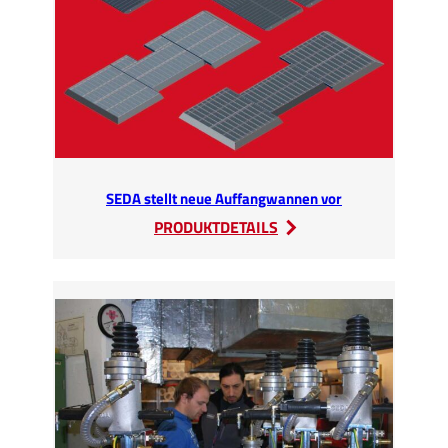
SEDA stellt neue Auffangwannen vor
:
PRODUKTDETAILS
SEDA
stellt
neue
Auffangwannen
vor