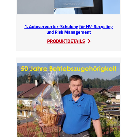
1. Autoverwerter-Schulung für HV-Recycling
und Risk Management
:
PRODUKTDETAILS
1.
Autoverwerter-
Schulung
für
HV-
Recycling
und
Risk
Management