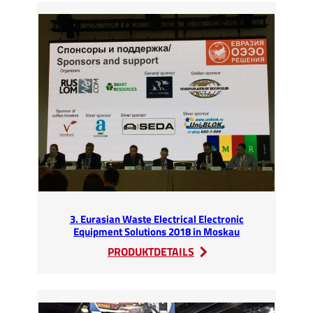
im
NAEC
Stoneleigh
Park
3. Eurasian Waste Electrical Electronic
Equipment Solutions 2018 in Moskau
:
PRODUKTDETAILS
3.
Eurasian
Waste