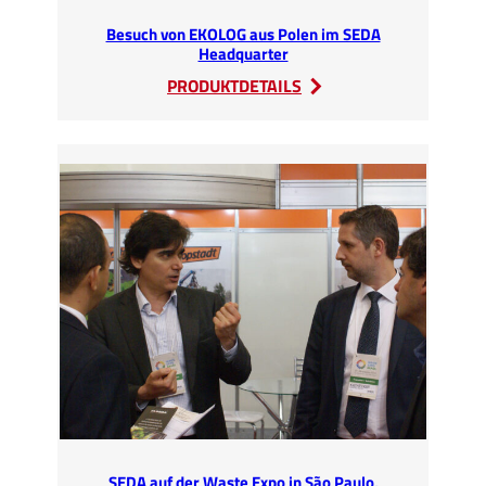
Besuch von EKOLOG aus Polen im SEDA
Headquarter
:
PRODUKTDETAILS
Besuch
von
EKOLOG
aus
Polen
im
SEDA
Headquarter
SEDA auf der Waste Expo in São Paulo,