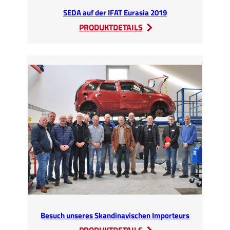
SEDA auf der IFAT Eurasia 2019
:
PRODUKTDETAILS
SEDA
auf
der
IFAT
Eurasia
2019
Besuch unseres Skandinavischen Importeurs
: