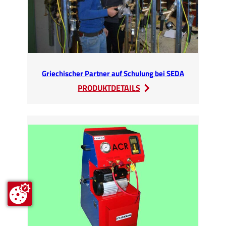
Griechischer Partner auf Schulung bei SEDA
:
PRODUKTDETAILS
Griechischer
Partner
auf
Schulung
bei
SEDA