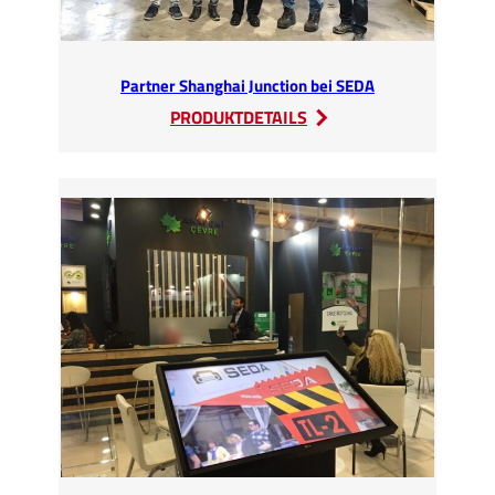
Partner Shanghai Junction bei SEDA
:
PRODUKTDETAILS
Partner
Shanghai
Junction
bei
SEDA