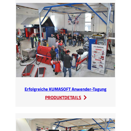
20
Jahre
SEDA-
Mitarbeiter
Erfolgreiche KUMASOFT Anwender-Tagung
:
PRODUKTDETAILS
Erfolgreiche
KUMASOFT
Anwender-
Tagung