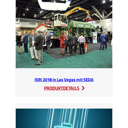
Electrical
Electronic
Equipment
Solutions
2018
in
Moskau
ISRI 2018 in Las Vegas mit SEDA
:
PRODUKTDETAILS
ISRI
2018
in
Las
Vegas