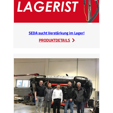
SEDA sucht Verstärkung im Lager!
:
PRODUKTDETAILS
SEDA
sucht
Verstärkung
im
Lager!