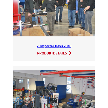
Kongress
IARC
2018
2. Importer Days 2018
:
PRODUKTDETAILS
2.
Importer
Days
2018