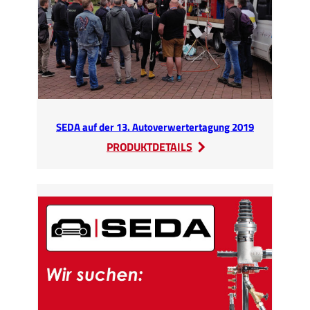
SEDA auf der 13. Autoverwertertagung 2019
:
PRODUKTDETAILS
SEDA
auf
der
13.
Autoverwertertagung
2019