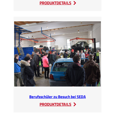
:
PRODUKTDETAILS
Neuer
Elektrobagger
Liebherr
LH26
mit
Powerhand
VRS
Berufsschüler zu Besuch bei SEDA
:
PRODUKTDETAILS
Berufsschüler