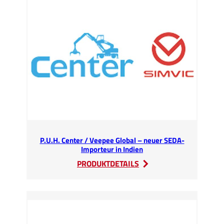
10-
Jahres-
Jubiläum
P.U.H. Center / Veepee Global – neuer SEDA-
Importeur in Indien
:
PRODUKTDETAILS
P.U.H.
Center
/
Veepee
Global