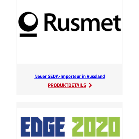
–
neuer
SEDA-
Importeur
in
Indien
Neuer SEDA-Importeur in Russland
:
PRODUKTDETAILS
Neuer
SEDA-
Importeur
in
Russland