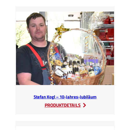
–
zu
Gast
bei
SEDA
Umwelttechnik
GmbH
Stefan Kogl – 10-Jahres-Jubiläum
:
PRODUKTDETAILS
Stefan
Kogl
–