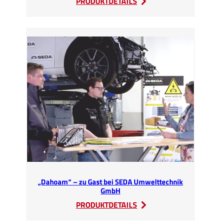
:
PRODUKTDETAILS
MIA
mit
SEDA
Umwelttechnik
GmbH
„Dahoam“ – zu Gast bei SEDA Umwelttechnik
GmbH
:
PRODUKTDETAILS
„Dahoam“