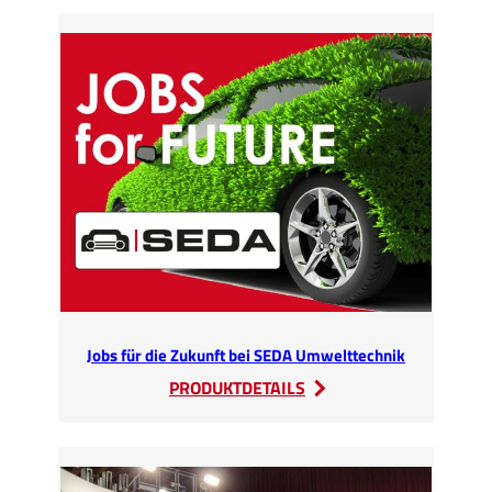
zu
Besuch
bei
SEDA
Jobs für die Zukunft bei SEDA Umwelttechnik
:
PRODUKTDETAILS
Jobs
für
die
Zukunft