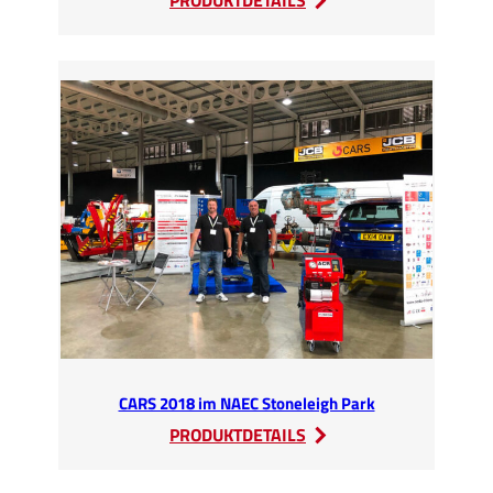
PRODUKTDETAILS
Besuch
unseres
Skandinavischen
Importeurs
CARS 2018 im NAEC Stoneleigh Park
:
PRODUKTDETAILS
CARS
2018