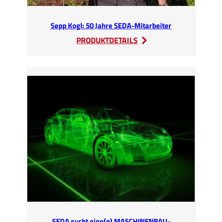
Sepp Kogl: 50 Jahre SEDA-Mitarbeiter
:
PRODUKTDETAILS
Sepp
Kogl:
50
Jahre
SEDA-
Mitarbeiter
SEDA sucht eine(n) MASCHINENBAU-