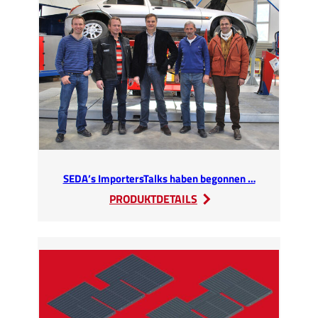
SEDA’s ImportersTalks haben begonnen …
:
PRODUKTDETAILS
SEDA’s
ImportersTalks
haben
begonnen
…