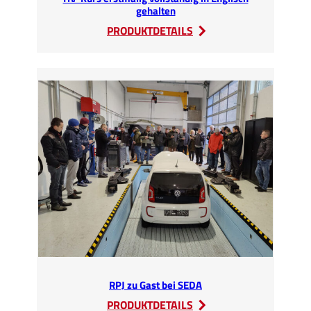
gehalten
:
PRODUKTDETAILS
HV-
Kurs
erstmalig
vollständig
in
Englisch
gehalten
RPJ zu Gast bei SEDA
:
PRODUKTDETAILS