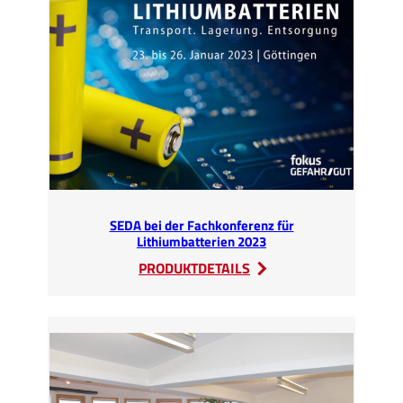
Ruhestand
SEDA bei der Fachkonferenz für
Lithiumbatterien 2023
:
PRODUKTDETAILS
SEDA
bei
der
Fachkonferenz
für
Lithiumbatterien