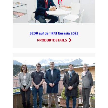
SEDA auf der IFAT Eurasia 2023
:
PRODUKTDETAILS
SEDA
auf
der
IFAT
Eurasia
2023