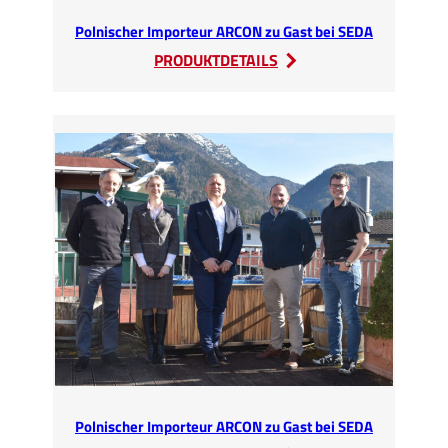
Polnischer Importeur ARCON zu Gast bei SEDA
:
PRODUKTDETAILS
Polnischer
Importeur
ARCON
zu
Gast
bei
SEDA
Polnischer Importeur ARCON zu Gast bei SEDA