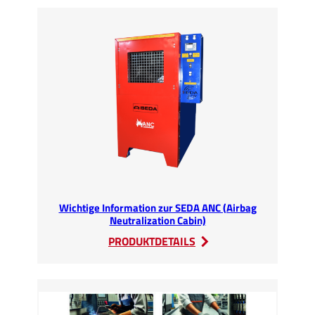
Hochvolt-
Auffrischungskurs
bei
SEDA
erfolgreich
durchgeführt
Wichtige Information zur SEDA ANC (Airbag
Neutralization Cabin)
:
PRODUKTDETAILS
Wichtige
Information
zur
SEDA