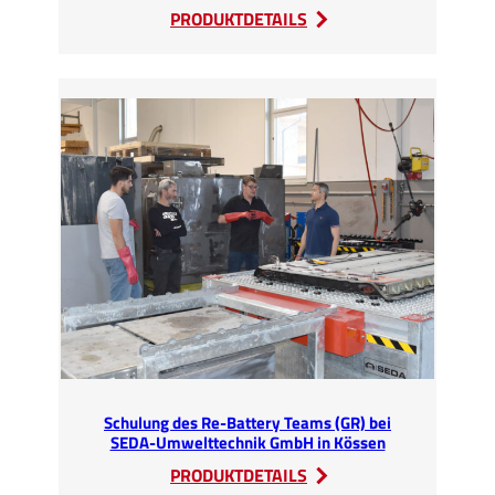
:
PRODUKTDETAILS
SEDA
begrüßt
einen
NEUEN
Vertriebspartner
für
Benelux
Schulung des Re-Battery Teams (GR) bei
SEDA-Umwelttechnik GmbH in Kössen
:
PRODUKTDETAILS