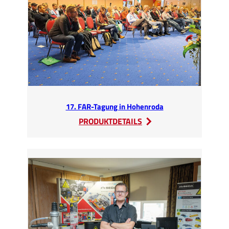
17. FAR-Tagung in Hohenroda
:
PRODUKTDETAILS
17.
FAR-
Tagung
in
Hohenroda