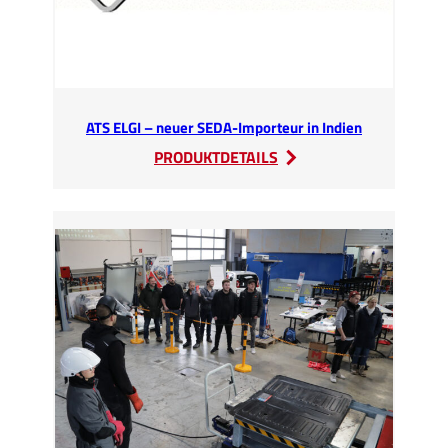
ATS ELGI – neuer SEDA-Importeur in Indien
:
PRODUKTDETAILS
ATS
ELGI
–
neuer
SEDA-
Importeur
in
Indien