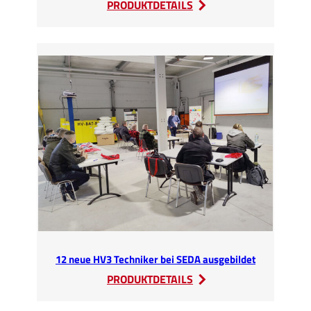
:
PRODUKTDETAILS
Polnischer
Importeur
ARCON
zu
Gast
bei
SEDA
12 neue HV3 Techniker bei SEDA ausgebildet
:
PRODUKTDETAILS
12