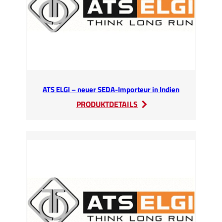
in
Kössen
(Österreich)
ATS ELGI – neuer SEDA-Importeur in Indien
:
PRODUKTDETAILS
ATS
ELGI
–
neuer
SEDA-
Importeur
in
Indien