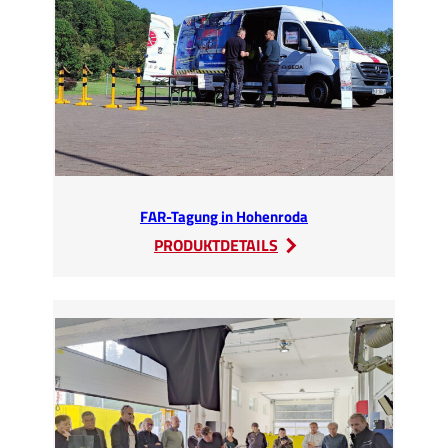
hochrangigen
BMK-
Kamingespräch
FAR-Tagung in Hohenroda
:
PRODUKTDETAILS
FAR-
Tagung
in
Hohenroda