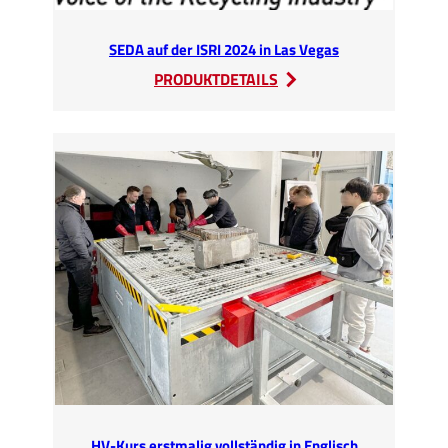
SEDA auf der ISRI 2024 in Las Vegas
:
PRODUKTDETAILS
SEDA
auf
der
ISRI
2024
in
Las
Vegas
HV-Kurs erstmalig vollständig in Englisch