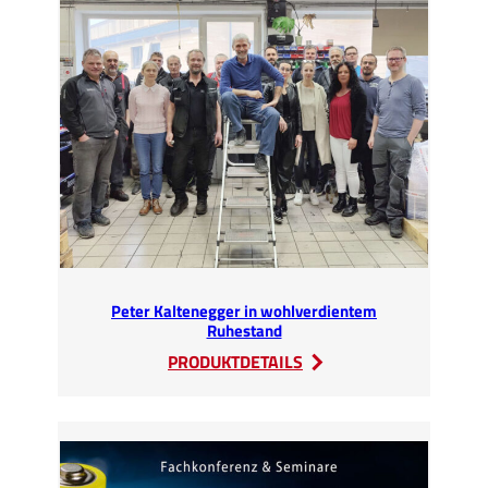
Environmental
Technologies“
in
Athen,
GR
Peter Kaltenegger in wohlverdientem
Ruhestand
:
PRODUKTDETAILS
Peter
Kaltenegger
in
wohlverdientem