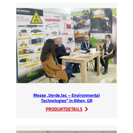
neue
HV3
Techniker
bei
SEDA
ausgebildet
Messe „Verde.tec – Environmental
Technologies“ in Athen, GR
:
PRODUKTDETAILS
Messe
„Verde.tec
–