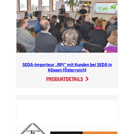
2023
SEDA-Importeur „RPJ“ mit Kunden bei SEDA in
Kössen (Österreich)
:
PRODUKTDETAILS
SEDA-
Importeur
„RPJ“
mit
Kunden
bei
SEDA