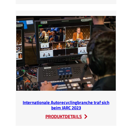
Schulung
des
Re-
Battery
Teams
(GR)
bei
SEDA-
Umwelttechnik
GmbH
in
Kössen
Internationale Autorecyclingbranche traf sich
beim IARC 2023
:
PRODUKTDETAILS
Internationale
Autorecyclingbranche