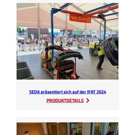
und
Seminare
in
Göttingen
SEDA präsentiert sich auf der IFAT 2024
:
PRODUKTDETAILS
SEDA
präsentiert
sich
auf