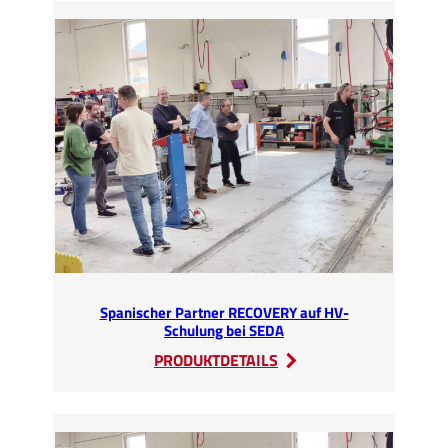
traf
sich
beim
IARC
2023
Spanischer Partner RECOVERY auf HV-
Schulung bei SEDA
:
PRODUKTDETAILS
Spanischer
Partner
RECOVERY