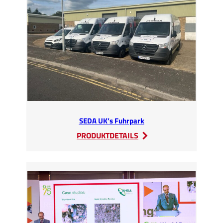
Schulung
bei
SEDA
SEDA UK’s Fuhrpark
:
PRODUKTDETAILS
SEDA
UK’s
Fuhrpark