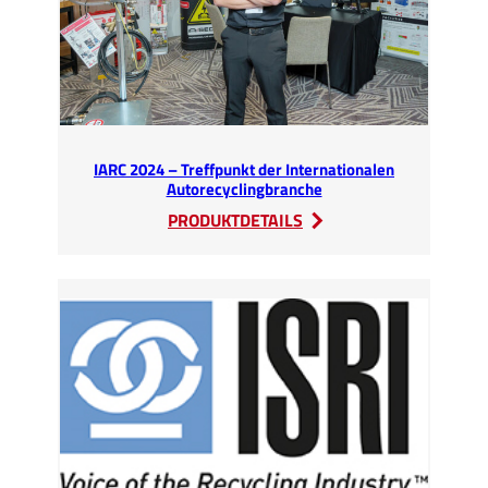
IARC 2024 – Treffpunkt der Internationalen
Autorecyclingbranche
:
PRODUKTDETAILS
IARC
2024
–
Treffpunkt
der
Internationalen
Autorecyclingbranche