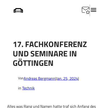
Zum
Startseite
/
Technik
/
17. Fachkonferenz und Seminare
Inhalt
in Göttingen
springen
17. FACHKONFERENZ
UND SEMINARE IN
GÖTTINGEN
Andreas Bergmann
|
Jan. 25, 2024
|
Von
in
Technik
Alles was Rang und Namen hatte traf sich Anfang des