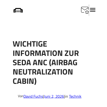
Zum
Startseite
/
Technik
/
Wichtige Information zur SEDA
Inhalt
ANC (Airbag Neutralization Cabin)
springen
WICHTIGE
INFORMATION ZUR
SEDA ANC (AIRBAG
NEUTRALIZATION
CABIN)
David Fuchs
|
Juni 2, 2026
|
in
Technik
Von