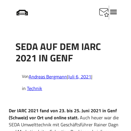
Zum
Startseite
/
Technik
/
SEDA auf dem IARC 2021 in Genf
Inhalt
springen
SEDA AUF DEM IARC
2021 IN GENF
Andreas Bergmann
|
Juli 6, 2021
|
Von
in
Technik
Der IARC 2021 fand von 23. bis 25. Juni 2021 in Genf
(Schweiz) vor Ort und online statt.
Auch heuer war die
SEDA Umwelttechnik mit Geschäftsführer Rainer Dagn