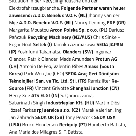
Situation in der Recyclingindustrie und der
Elektrofahrzeugbranche.
Folgende Partner waren
heuer
anwesend:
A.D.D. Benelux V.O.F. (NL)
Jhonny van der
Mije
A.D.D. Benelux V.O.F. (NL)
Nancy Penning
ERE (GR)
Margarita Moustou
Arcon Polska Sp. z o.o. (PL)
Dariusz
Pańczuk
Recycling Machinery (NZ/AUS)
Chris Sinke +
Edgar Root
Seltek (I)
Tamako Azumakawa
SEDA JAPAN
(JP)
Yoshifumi Takamatsu
Olanders (SW)
Ingemar
Olander, Patrik Olander, Mads Amundsen
Protun AG
(CH)
Antonio De Feo, Valentin Ribes
Amass (South
Korea)
Park Won Jae (CEO)
SEDA Araç Geri Dönüşüm
Teknolojileri San. ve Tic. Ltd. Şti. (TR)
Ramiz Ilter
Re-
Source (FR)
Vincent Grivotte
Shanghai Junction (CN)
Herry Xue
ATS ELGI (IN)
S. Qamruzzama,
Sabarinath Singh
Industrieplan Kft. (HU)
Martin Diósi,
József Farkas
rpj service s.r.o. (CZ)
Marek Valerian, Ing.
Jan Zahrada
SEDA UK (GB)
Tony Peacock
SEDA USA
(USA)
Bruce Henderson
Reciquip (PT)
Humberto Batista,
Ana Maria dos Milagres S. F. Batista