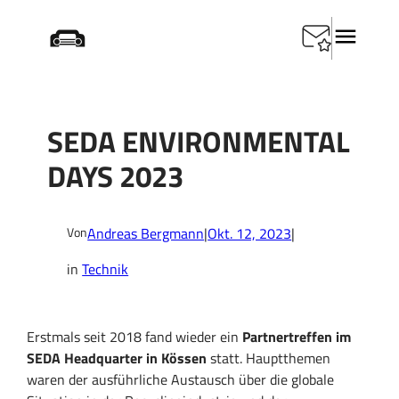
Zum
Startseite
/
Technik
/
SEDA Environmental Days 2023
Inhalt
springen
SEDA ENVIRONMENTAL
DAYS 2023
Andreas Bergmann
|
Okt. 12, 2023
|
Von
in
Technik
Erstmals seit 2018 fand wieder ein
Partnertreffen im
SEDA Headquarter in Kössen
statt. Hauptthemen
waren der ausführliche Austausch über die globale