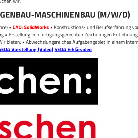
uchen wir:
AGENBAU-MASCHINENBAU (M/W/D)
ehre) •
CAD: SolidWorks
• Konstruktions- und Berufserfahrung von
g • Erstellung von fertigungsgerechten Zeichnungen Entlohnung:
 Wir bieten: • Abwechslungsreiches Aufgabengebiet in einem inte
SEDA Vorstellung (Video)
SEDA Erklärvideo