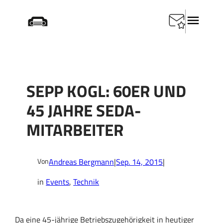
Zum
Startseite
/
Events
/
Sepp Kogl: 60er und 45 Jahre
Inhalt
SEDA-Mitarbeiter
springen
SEPP KOGL: 60ER UND
45 JAHRE SEDA-
MITARBEITER
Andreas Bergmann
|
Sep. 14, 2015
|
Von
in
Events
, 
Technik
Da eine 45-jährige Betriebszugehörigkeit in heutiger