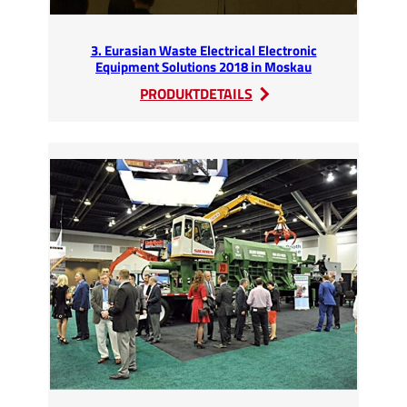
3. Eurasian Waste Electrical Electronic
Equipment Solutions 2018 in Moskau
:
PRODUKTDETAILS
3.
Eurasian
Waste
Electrical
Electronic
Equipment
Solutions
2018
in
Moskau