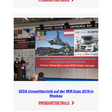
Russische
NMLK-
Gruppe
zu
Besuch
bei
SEDA
SEDA Umwelttechnik auf der MIR Expo 2019 in
Moskau
:
PRODUKTDETAILS
SEDA