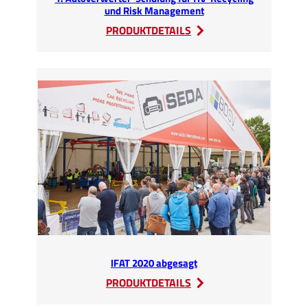
und Risk Management
:
PRODUKTDETAILS
1.
Autoverwerter-
Schulung
für
HV-
Recycling
und
Risk
Management
IFAT 2020 abgesagt
:
PRODUKTDETAILS
IFAT