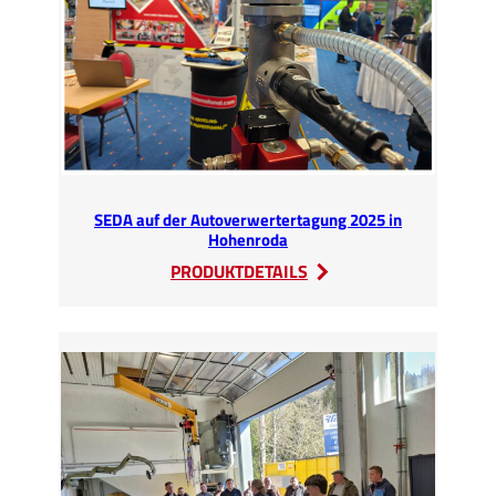
SEDA auf der Autoverwertertagung 2025 in
Hohenroda
:
PRODUKTDETAILS
SEDA
auf
der
Autoverwertertagung
2025
in
Hohenroda