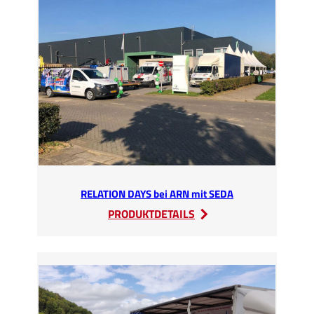
SEDA
RELATION DAYS bei ARN mit SEDA
:
PRODUKTDETAILS
RELATION
DAYS
bei
ARN
mit