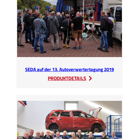
SEDA
SEDA auf der 13. Autoverwertertagung 2019
:
PRODUKTDETAILS
SEDA
auf
der
13.
Autoverwertertagung
2019