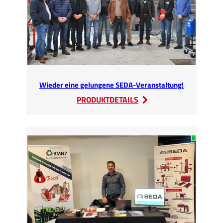
Wieder eine gelungene SEDA-Veranstaltung!
:
PRODUKTDETAILS
Wieder
eine
gelungene
SEDA-
Veranstaltung!