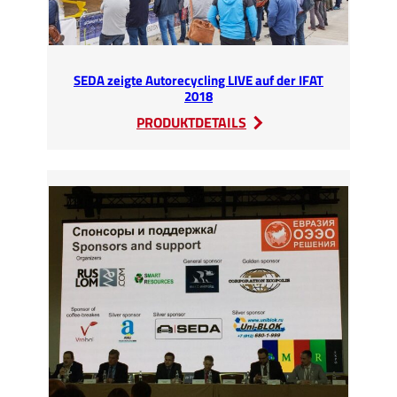
SEDA zeigte Autorecycling LIVE auf der IFAT
2018
:
PRODUKTDETAILS
SEDA
zeigte
Autorecycling
LIVE
auf
der
IFAT
2018