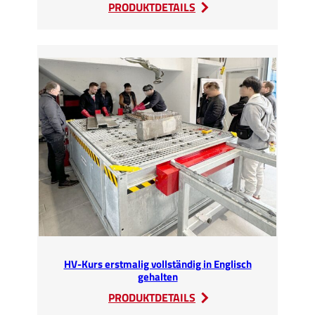
:
PRODUKTDETAILS
Autorecycling
LIVE
mit
E-
CAR
Special
auf
der
IFAT
2024
HV-Kurs erstmalig vollständig in Englisch
gehalten
:
PRODUKTDETAILS
HV-