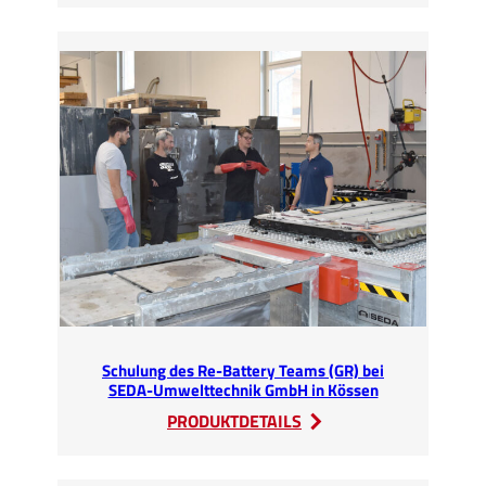
Kurs
erstmalig
vollständig
in
Englisch
gehalten
Schulung des Re-Battery Teams (GR) bei
SEDA-Umwelttechnik GmbH in Kössen
:
PRODUKTDETAILS
Schulung
des