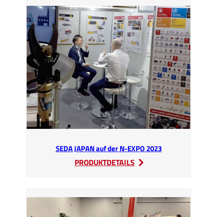
Re-
Battery
Teams
(GR)
bei
SEDA-
Umwelttechnik
GmbH
in
Kössen
SEDA JAPAN auf der N-EXPO 2023
:
PRODUKTDETAILS
SEDA
JAPAN
auf
der