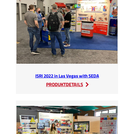
N-
EXPO
2023
ISRI 2022 in Las Vegas with SEDA
:
PRODUKTDETAILS
ISRI
2022
in
Las
Vegas
with