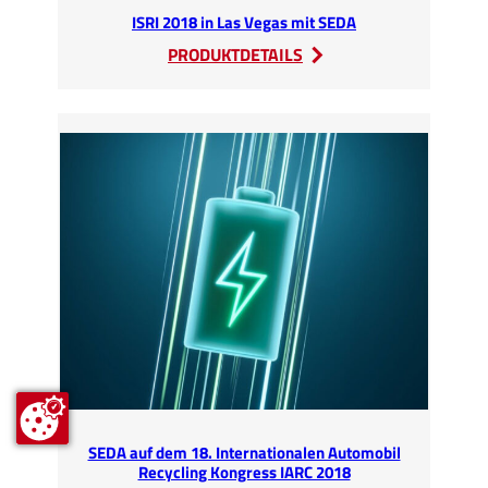
ISRI 2018 in Las Vegas mit SEDA
:
PRODUKTDETAILS
ISRI
2018
in
Las
Vegas
mit
SEDA
SEDA auf dem 18. Internationalen Automobil
Recycling Kongress IARC 2018