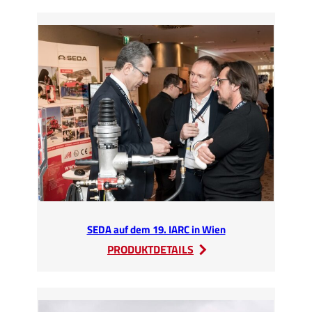
Umwelttechnik
auf
der
MIR
Expo
2019
in
Moskau
SEDA auf dem 19. IARC in Wien
:
PRODUKTDETAILS
SEDA
auf
dem