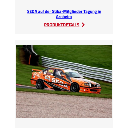
SEDA auf der Stiba-Mitglieder Tagung in
Arnheim
:
PRODUKTDETAILS
SEDA
auf
der
Stiba-
Mitglieder
Tagung
in
Arnheim