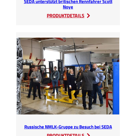
SEDA unterstützt britischen Rennfahrer Scott
Noye
:
PRODUKTDETAILS
SEDA
unterstützt
britischen
Rennfahrer
Scott
Noye
Russische NMLK-Gruppe zu Besuch bei SEDA
:
PRODUKTDETAILS