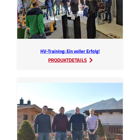
HV-Training: Ein voller Erfolg!
:
PRODUKTDETAILS
HV-
Training:
Ein
voller
Erfolg!