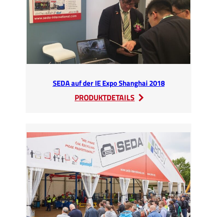
SEDA auf der IE Expo Shanghai 2018
:
PRODUKTDETAILS
SEDA
auf
der
IE
Expo
Shanghai
2018