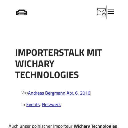
Zum
Startseite
/
Events
/
ImportersTalk mit Wichary
Inhalt
Technologies
springen
IMPORTERSTALK MIT
WICHARY
TECHNOLOGIES
Andreas Bergmann
|
Apr. 6, 2016
|
Von
in
Events
, 
Netzwerk
Auch unser polnischer Importeur
Wichary Technologies