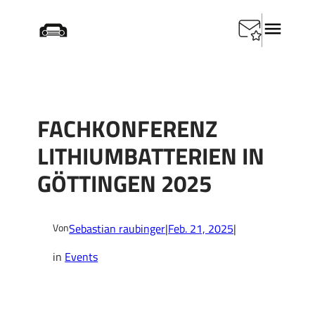
Zum
Startseite
/
Events
/
Fachkonferenz Lithiumbatterien in
Inhalt
Göttingen 2025
springen
FACHKONFERENZ
LITHIUMBATTERIEN IN
GÖTTINGEN 2025
Sebastian raubinger
|
Feb. 21, 2025
|
Von
in
Events