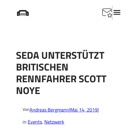
Zum
Startseite
/
Events
/
SEDA unterstützt britischen
Inhalt
Rennfahrer Scott Noye
springen
SEDA UNTERSTÜTZT
BRITISCHEN
RENNFAHRER SCOTT
NOYE
Andreas Bergmann
|
Mai 14, 2019
|
Von
in
Events
, 
Netzwerk