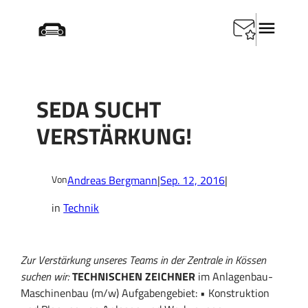
Zum
Startseite
/
Technik
/
SEDA sucht Verstärkung!
Inhalt
springen
SEDA SUCHT
VERSTÄRKUNG!
Andreas Bergmann
|
Sep. 12, 2016
|
Von
in
Technik
Zur Verstärkung unseres Teams in der Zentrale in Kössen
suchen wir:
TECHNISCHEN ZEICHNER
im Anlagenbau-
Maschinenbau (m/w) Aufgabengebiet: • Konstruktion