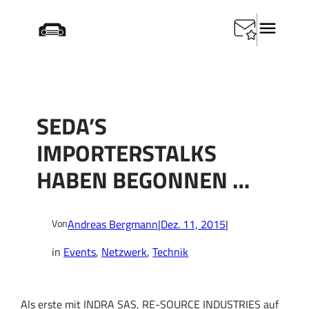
Zum
Startseite
/
Events
/
SEDA’s ImportersTalks haben
Inhalt
begonnen …
springen
SEDA’S
IMPORTERSTALKS
HABEN BEGONNEN …
Andreas Bergmann
|
Dez. 11, 2015
|
Von
in
Events
, 
Netzwerk
, 
Technik
Als erste mit INDRA SAS, RE-SOURCE INDUSTRIES auf