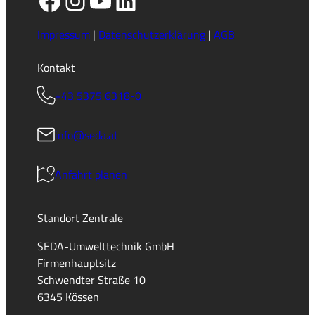
n
d
n
Impressum
|
Datenschutzerklärung
|
AGB
i
s
Kontakt
*
+43 5375 6318-0
info@seda.at
Anfahrt planen
Standort Zentrale
SEDA-Umwelttechnik GmbH
Firmenhauptsitz
Schwendter Straße 10
6345 Kössen