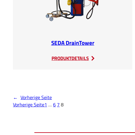
SEDA DrainTower
:
PRODUKTDETAILS
SEDA
DrainTower
←
Vorherige Seite
Vorherige Seite
1
…
6
7
8