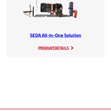
SEDA All-In-One Solution
:
PRODUKTDETAILS
SEDA
All-
In-
One
Solution