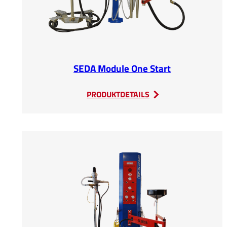
SEDA Module One Start
:
PRODUKTDETAILS
SEDA
Module
One
Start