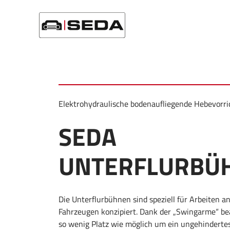
Startseite
/
Produkte
/
Trockenlegung
/
SEDA Unterflurbü
Elektrohydraulische bodenaufliegende Hebevorr
SEDA
UNTERFLURBÜ
Die Unterflurbühnen sind speziell für Arbeiten a
Fahrzeugen konzipiert. Dank der „Swingarme“ b
so wenig Platz wie möglich um ein ungehinderte