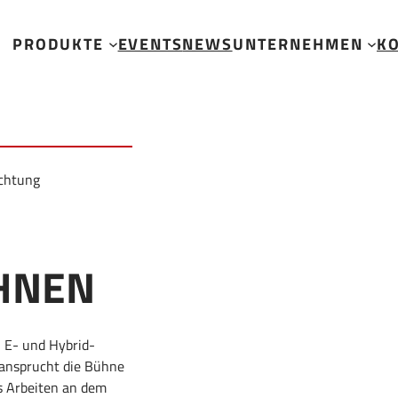
hnen
PRODUKTE
EVENTS
NEWS
UNTERNEHMEN
K
ichtung
HNEN
n E- und Hybrid-
eansprucht die Bühne
s Arbeiten an dem