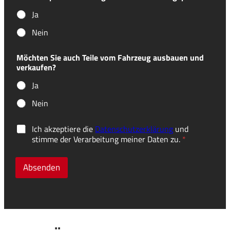
Ja
Nein
Möchten Sie auch Teile vom Fahrzeug ausbauen und
verkaufen?
Ja
Nein
E
D
Ich akzeptiere die
Datenschutzerklärung
und
i
S
stimme der Verarbeitung meiner Daten zu.
*
n
G
s
V
a
O
Absenden
t
-
z
E
?
i
*
n
E
v
-
e
F