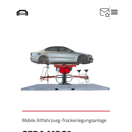
Startseite
/
Produkte
/
Trockenlegung
/
SEDA MDS2
Plattform DrainLift
Mobile Altfahrzueg-Trockenlegungsanlage