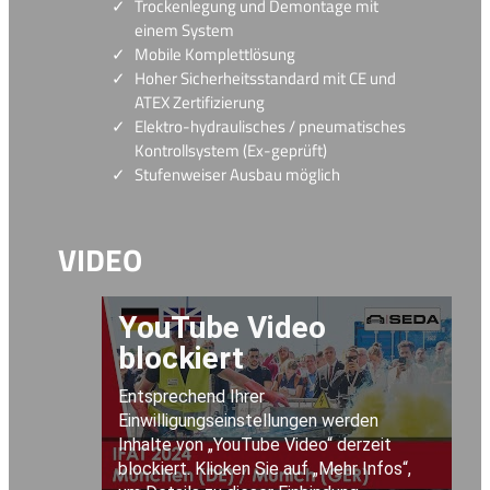
Trockenlegung und Demontage mit
einem System
Mobile Komplettlösung
Hoher Sicherheitsstandard mit CE und
ATEX Zertifizierung
Elektro-hydraulisches / pneumatisches
Kontrollsystem (Ex-geprüft)
Stufenweiser Ausbau möglich
VIDEO