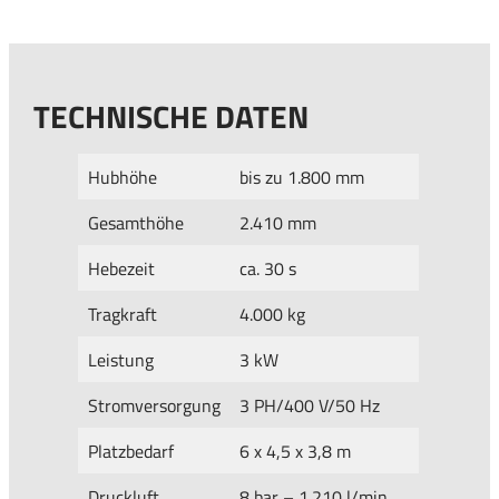
TECHNISCHE DATEN
Hubhöhe
bis zu 1.800 mm
Gesamthöhe
2.410 mm
Hebezeit
ca. 30 s
Tragkraft
4.000 kg
Leistung
3 kW
Stromversorgung
3 PH/400 V/50 Hz
Platzbedarf
6 x 4,5 x 3,8 m
Druckluft
8 bar – 1.210 l/min