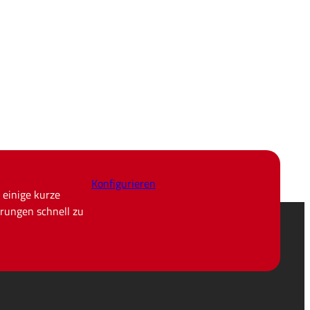
Konfigurieren
 einige kurze
rungen schnell zu