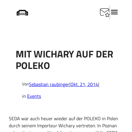
Zum
Startseite
/
Product Category: Trockenlegung
/
Mit
Inhalt
Wichary auf der POLEKO
springen
MIT WICHARY AUF DER
POLEKO
Sebastian raubinger
|
Okt. 21, 2014
|
Von
in
Events
SEDA war auch heuer wieder auf der POLEKO in Polen
durch seinem Importeur Wichary vertreten. In Poznan