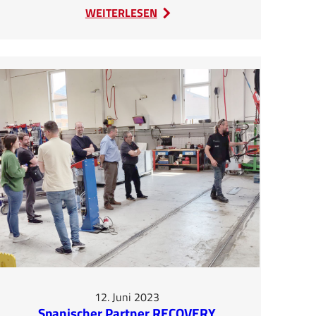
:
WEITERLESEN
Schulung
des
Re-
Battery
Teams
(GR)
bei
SEDA-
Umwelttechnik
GmbH
in
Kössen
12. Juni 2023
Spanischer Partner RECOVERY