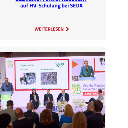
auf HV-Schulung bei SEDA
:
WEITERLESEN
Spanischer
Partner
RECOVERY
auf
HV-
Schulung
bei
SEDA