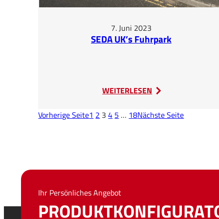
7. Juni 2023
SEDA UK’s Fuhrpark
:
WEITERLESEN
SEDA
UK’s
Vorherige Seite
1
2
3
4
5
…
18
Nächste Seite
Fuhrpark
Ihr Persönliches Angebot
PRODUKTKONFIGURAT