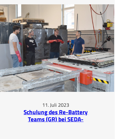
Betriebszugehörigkeit
–
Hans
Kronbichler
11. Juli 2023
Schulung des Re-Battery
Teams (GR) bei SEDA-
Umwelttechnik GmbH in
Kössen