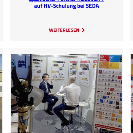
auf HV-Schulung bei SEDA
:
WEITERLESEN
Spanischer
nche
Partner
RECOVERY
auf
HV-
Schulung
bei
SEDA