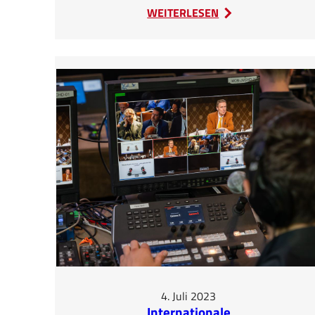
:
WEITERLESEN
Französische
Partner
auf
Schulung
bei
SEDA
4. Juli 2023
Internationale