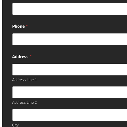
h
i
c
l
e
Phone
*
s
p
a
r
t
s
Address
*
A
r
e
Address Line 1
Address Line 2
City