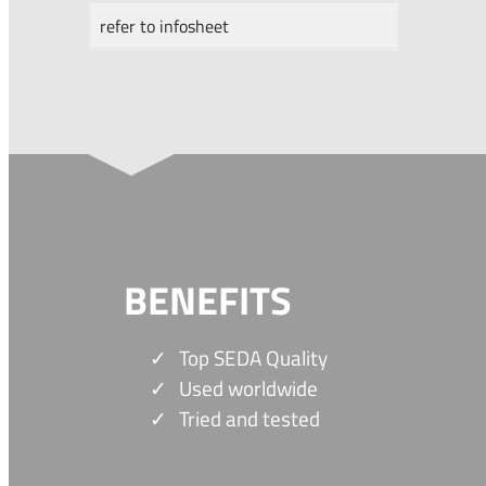
refer to infosheet
BENEFITS
Top SEDA Quality
Used worldwide
Tried and tested