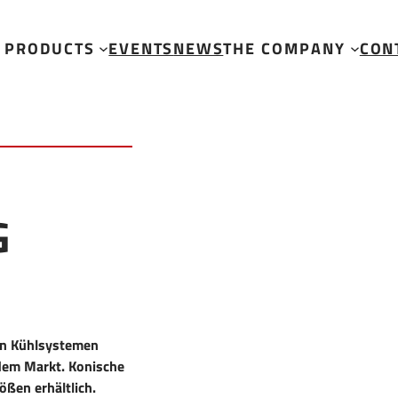
s
PRODUCTS
EVENTS
NEWS
THE COMPANY
CON
G
on Kühlsystemen
dem Markt. Konische
ößen erhältlich.