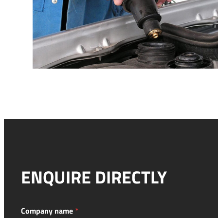
ENQUIRE DIRECTLY
v
Company name
*
e