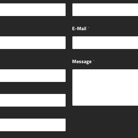
E-Mail
*
Message
*