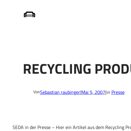
Zum
Startseite
/
Header
/
Recycling Product News Mai 2007
Inhalt
springen
RECYCLING PROD
Sebastian raubinger
|
Mai 5, 2007
|
in
Presse
Von
SEDA in der Presse – Hier ein Artikel aus dem Recycling P