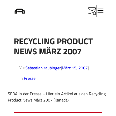
Zum
Startseite
/
Presse
/
Recycling Product News März 2007
Inhalt
springen
RECYCLING PRODUCT
NEWS MÄRZ 2007
Sebastian raubinger
|
März 15, 2007
|
Von
in
Presse
SEDA in der Presse – Hier ein Artikel aus den Recycling
Product News März 2007 (Kanada).