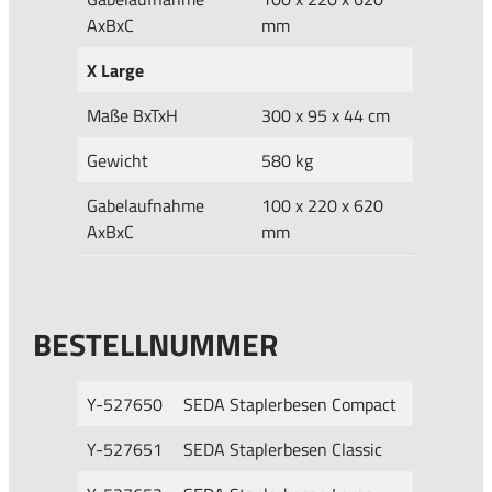
AxBxC
mm
X Large
Maße BxTxH
300 x 95 x 44 cm
Gewicht
580 kg
Gabelaufnahme
100 x 220 x 620
AxBxC
mm
BESTELLNUMMER
Y-527650
SEDA Staplerbesen Compact
Y-527651
SEDA Staplerbesen Classic