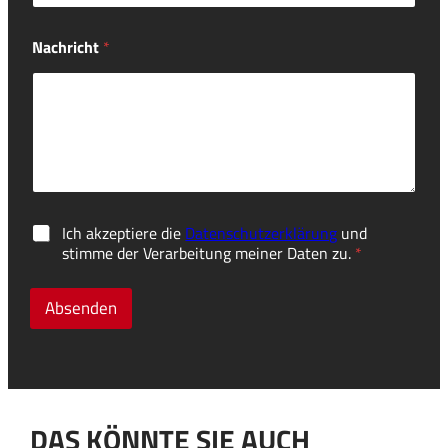
Nachricht
*
D
Ich akzeptiere die
Datenschutzerklärung
und
S
stimme der Verarbeitung meiner Daten zu.
*
G
V
O
Absenden
-
E
i
n
v
e
DAS KÖNNTE SIE AUCH
r