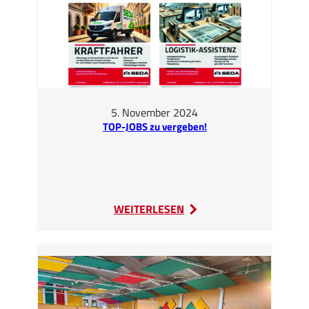
5. November 2024
TOP-JOBS zu vergeben!
:
WEITERLESEN
TOP-
JOBS
zu
vergeben!