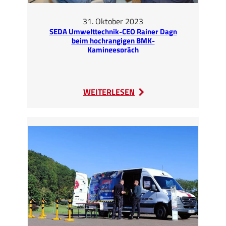
31. Oktober 2023
SEDA Umwelttechnik-CEO Rainer Dagn
beim hochrangigen BMK-
Kamingespräch
:
WEITERLESEN
SEDA
Umwelttechnik-
CEO
Rainer
Dagn
beim
hochrangigen
BMK-
Kamingespräch