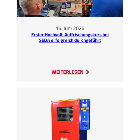
16. Juni 2026
Erster Hochvolt-Auffrischungskurs bei
SEDA erfolgreich durchgeführt
:
WEITERLESEN
Erster
Hochvolt-
Auffrischungskurs
bei
SEDA
erfolgreich
durchgeführt