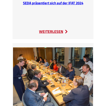
SEDA präsentiert sich auf der IFAT 2024
:
WEITERLESEN
SEDA
präsentiert
sich
auf
der
IFAT
2024