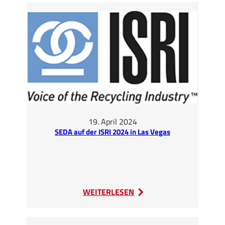
2024
–
Treffpunkt
der
Internationalen
Autorecyclingbranche
19. April 2024
SEDA auf der ISRI 2024 in Las Vegas
:
WEITERLESEN
SEDA
auf