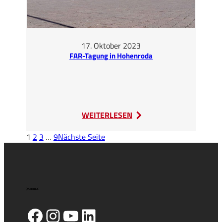
17. Oktober 2023
FAR-Tagung in Hohenroda
:
WEITERLESEN
FAR-
1
2
3
…
9
Nächste Seite
Tagung
in
Hohenroda
Facebook
Instagram
YouTube
LinkedIn