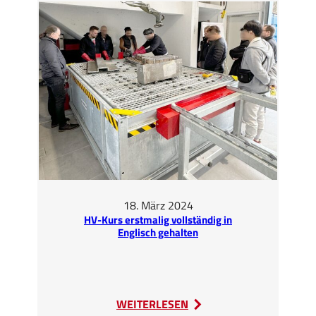
der
ISRI
2024
in
Las
Vegas
18. März 2024
HV-Kurs erstmalig vollständig in
Englisch gehalten
:
WEITERLESEN