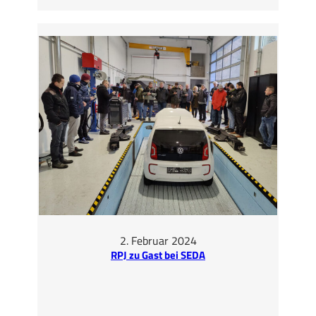
HV-
Kurs
erstmalig
vollständig
in
Englisch
gehalten
2. Februar 2024
RPJ zu Gast bei SEDA