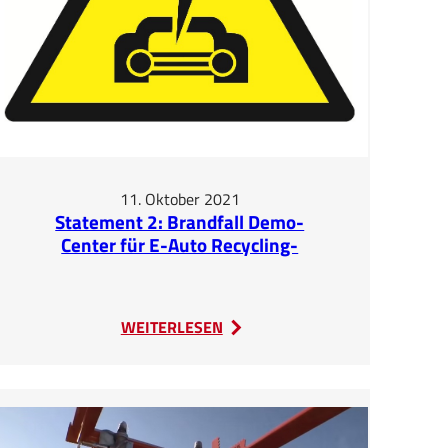
11. Oktober 2021
Statement 2: Brandfall Demo-
Center für E-Auto Recycling-
Prozesse in Kössen
:
WEITERLESEN
Statement
2:
Brandfall
Demo-
Center