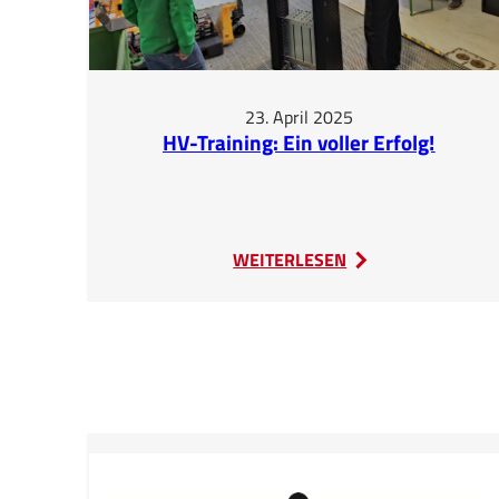
23. April 2025
HV-Training: Ein voller Erfolg!
:
WEITERLESEN
HV-
Training:
Ein
voller
Erfolg!