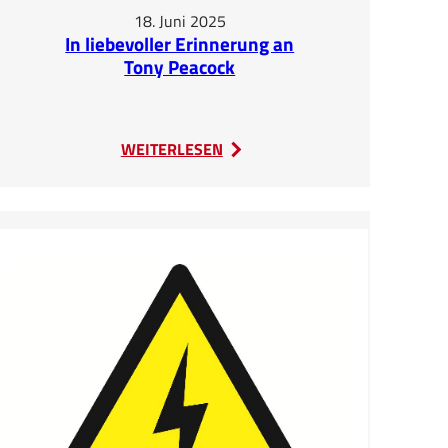
18. Juni 2025
In liebevoller Erinnerung an
Tony Peacock
:
WEITERLESEN
In
liebevoller
Erinnerung
an
Tony
Peacock