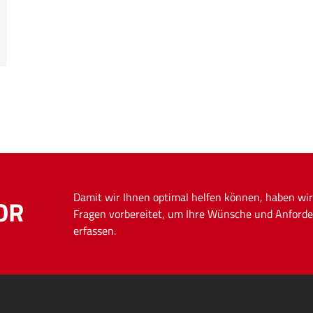
Fall
Tesla
Walchsee
Damit wir Ihnen optimal helfen können, haben wir
OR
Fragen vorbereitet, um Ihre Wünsche und Anforde
erfassen.